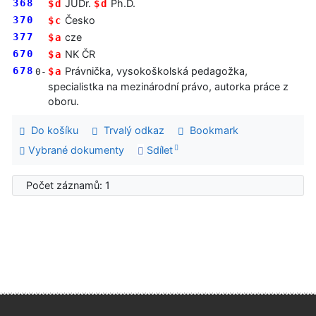
368
JUDr.
Ph.D.
$d
$d
370
Česko
$c
377
cze
$a
670
NK ČR
$a
678
Právnička, vysokoškolská pedagožka,
$a
0-
specialistka na mezinárodní právo, autorka práce z
oboru.
Do košíku
Trvalý odkaz
Bookmark
Vybrané dokumenty
Sdílet
Počet záznamů: 1