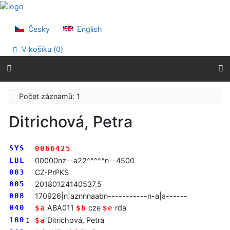
Přejít na obsah
Přejít na menu
Prohlášení o webové přístupnosti
Česky
English
V košíku (
0
)
Počet záznamů: 1
Ditrichová, Petra
SYS
0066425
LBL
00000nz--a22^^^^^n--4500
003
CZ-PrPKS
005
20180124140537.5
008
170926|n|aznnnaabn-----------n-a|a------
040
ABA011
cze
rda
$a
$b
$e
100
Ditrichová, Petra
$a
1-