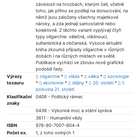
závislosti na hrozbách, kterým čelí, včetně
toho, jak přímo se podílejí na donucování, na
němž jsou založeny všechny majetkové
nároky, a zda jednají samostatně nebo
kolektivně. Z těchto variant vyplývají čtyři
typy oligarchie: válečná, vládnoucí,
sultanistická a občanská. Vysoce aktuální
kniha zkoumá případy oligarchie v různých
dobách i na různých místech ve světě.
Publikace vychází ve zbrusu nové grafické
podobě řady.
Výrazy
oligarchie
*
vláda
*
válka
*
sociologie
tezauru
*
ekonomie
*
dějiny
*
20. století
*
1.
polovina 21. století
Klasifikační
0406 - Politický rámec
znaky
0436 - Výkonná moc a státní správa
3611 - Humanitní vědy
ISBN
978-80-7007-804-4
Počet ex.
1, z toho volných 1