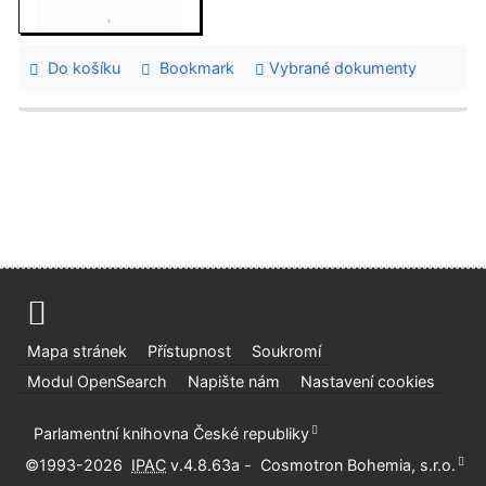
Do košíku
Bookmark
Vybrané dokumenty
Mapa stránek
Přístupnost
Soukromí
Modul OpenSearch
Napište nám
Nastavení cookies
Parlamentní knihovna České republiky
©1993-2026
IPAC
v.4.8.63a
-
Cosmotron Bohemia, s.r.o.