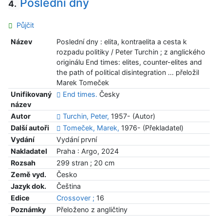
Poslední dny
4.
Půjčit
Název
Poslední dny : elita, kontraelita a cesta k
rozpadu politiky / Peter Turchin ; z anglického
originálu End times: elites, counter-elites and
the path of political disintegration ... přeložil
Marek Tomeček
Unifikovaný
End times.
Česky
název
Autor
Turchin, Peter,
1957- (Autor)
Další autoři
Tomeček, Marek,
1976- (Překladatel)
Vydání
Vydání první
Nakladatel
Praha : Argo, 2024
Rozsah
299 stran ; 20 cm
Země vyd.
Česko
Jazyk dok.
Čeština
Edice
Crossover ;
16
Poznámky
Přeloženo z angličtiny