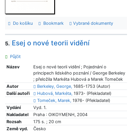
Do košíku
Bookmark
Vybrané dokumenty
Esej o nové teorii vidění
5.
Půjčit
Název
Esej o nové teorii vidění ; Pojednání o
principech lidského poznání / George Berkeley
; přeložila Markéta Hubová a Marek Tomeček
Autor
Berkeley, George,
1685-1753 (Autor)
Další autoři
Hubová, Markéta,
1973- (Překladatel)
Tomeček, Marek,
1976- (Překladatel)
Vydání
Vyd. 1.
Nakladatel
Praha : OIKOYMENH, 2004
Rozsah
175 s. ; 20 cm
Země vyd.
Česko