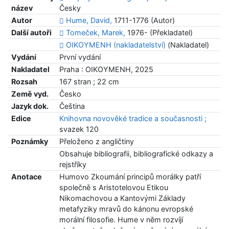
název
Česky
Autor
Hume, David,
1711-1776 (Autor)
Další autoři
Tomeček, Marek,
1976- (Překladatel)
ΟΙΚΟΥΜΕΝΗ (nakladatelství)
(Nakladatel)
Vydání
První vydání
Nakladatel
Praha : OIKOYMENH, 2025
Rozsah
167 stran ; 22 cm
Země vyd.
Česko
Jazyk dok.
Čeština
Edice
Knihovna novověké tradice a současnosti ;
svazek 120
Poznámky
Přeloženo z angličtiny
Obsahuje bibliografii, bibliografické odkazy a
rejstříky
Anotace
Humovo Zkoumání principů morálky patří
společně s Aristotelovou Etikou
Nikomachovou a Kantovými Základy
metafyziky mravů do kánonu evropské
morální filosofie. Hume v něm rozvíjí