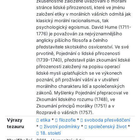
zkušenostně založené uvažování o morální
stránce lidské přirozenosti, které ve jménu
založení etiky v morálních vášních odmítá jak
klasický morální racionalismus, tak
psychologický egoismus. David Hume (1711-
1776) je považován za nejvýznamnějšího
anglicky píšícího filosofa a čelního
představitele skotského osvícenství. Ve své
prvotině, Pojednání o lidské přirozenosti
(1739-1740), představil plán zkoumání lidské
přirozenosti založený na popisu operací
lidské mysli uplatňujících se ve výkonech
poznání, při prožívání vášní a v utváření
morálního charakteru lidí a společenských
zákonů. Myšlenky Pojednání přepracoval ve
Zkoumání lidského rozumu (1748), ve
Zkoumání principů morálky (1751) a v
Rozpravě o vášních (1757).
Výrazy
etika
*
filozofie
*
svoboda přesvědčení
tezauru
*
životní podmínky
*
společenský život
*
18. století