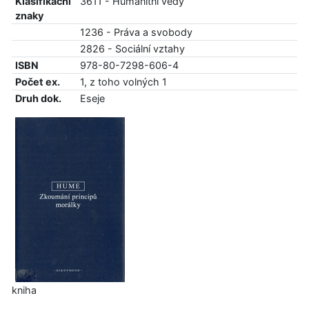
Klasifikační
3611 - Humanitní vědy
znaky
1236 - Práva a svobody
2826 - Sociální vztahy
ISBN
978-80-7298-606-4
Počet ex.
1, z toho volných 1
Druh dok.
Eseje
kniha