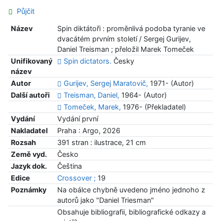
Půjčit
Název
Spin diktátoři : proměnlivá podoba tyranie ve
dvacátém prvním století / Sergej Gurijev,
Daniel Treisman ; přeložil Marek Tomeček
Unifikovaný
Spin dictators.
Česky
název
Autor
Gurijev, Sergej Maratovič,
1971- (Autor)
Další autoři
Treisman, Daniel,
1964- (Autor)
Tomeček, Marek,
1976- (Překladatel)
Vydání
Vydání první
Nakladatel
Praha : Argo, 2026
Rozsah
391 stran : ilustrace, 21 cm
Země vyd.
Česko
Jazyk dok.
Čeština
Edice
Crossover ;
19
Poznámky
Na obálce chybně uvedeno jméno jednoho z
autorů jako "Daniel Triesman"
Obsahuje bibliografii, bibliografické odkazy a