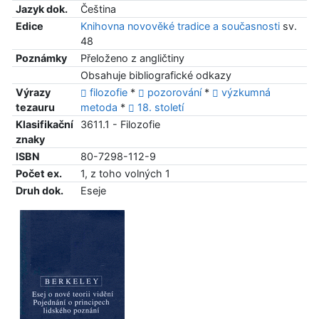
Jazyk dok.
Čeština
Edice
Knihovna novověké tradice a současnosti
sv.
48
Poznámky
Přeloženo z angličtiny
Obsahuje bibliografické odkazy
Výrazy
filozofie
*
pozorování
*
výzkumná
tezauru
metoda
*
18. století
Klasifikační
3611.1 - Filozofie
znaky
ISBN
80-7298-112-9
Počet ex.
1, z toho volných 1
Druh dok.
Eseje