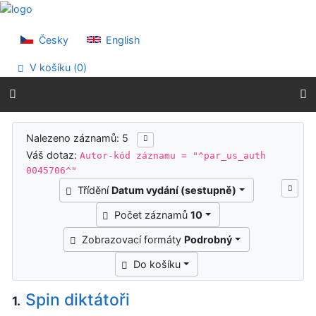
Přejít na obsah
Přejít na menu
Prohlášení o webové přístupnosti
Česky
English
V košíku (
0
)
Výsledky vyhledávání
Nalezeno záznamů: 5
Váš dotaz:
Autor-kód záznamu = "^par_us_auth
0045706^"
Třídění
Datum vydání (sestupně)
Počet záznamů
10
Zobrazovací formáty
Podrobný
Do košíku
Spin diktátoři
1.