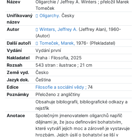
Název
Oligarchie / Jeffrey A. Winters ; přeložil Marek
Tomeček
Unifikovaný
Oligarchy.
Česky
název
Autor
Winters, Jeffrey A.
(Jeffrey Alan), 1960-
(Autor)
Další autoři
Tomeček, Marek,
1976- (Překladatel)
Vydání
Vydání první
Nakladatel
Praha : Filosofia, 2025
Rozsah
543 stran : ilustrace ; 21 cm
Země vyd.
Česko
Jazyk dok.
Čeština
Edice
Filosofie a sociální vědy ;
74
Poznámky
Přeloženo z angličtiny
Obsahuje bibliografii, bibliografické odkazy a
rejstřík
Anotace
Společným jmenovatelem oligarchů napříč
dějinami je, že jsou definováni bohatstvím,
které vytváří jejich moc a zároveň je vystavuje
hrozbám. Jejich úsilí o bohatství se liší v