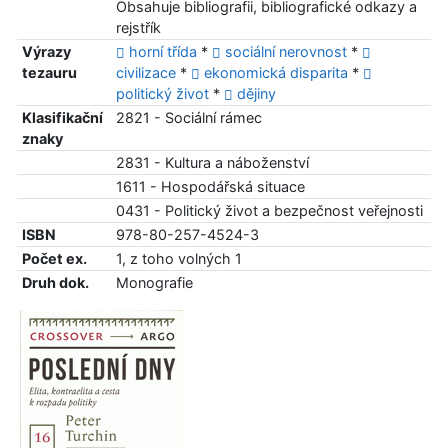
Obsahuje bibliografii, bibliografické odkazy a
rejstřík
Výrazy
horní třída
*
sociální nerovnost
*
tezauru
civilizace
*
ekonomická disparita
*
politický život
*
dějiny
Klasifikační
2821 - Sociální rámec
znaky
2831 - Kultura a náboženství
1611 - Hospodářská situace
0431 - Politický život a bezpečnost veřejnosti
ISBN
978-80-257-4524-3
Počet ex.
1, z toho volných 1
Druh dok.
Monografie