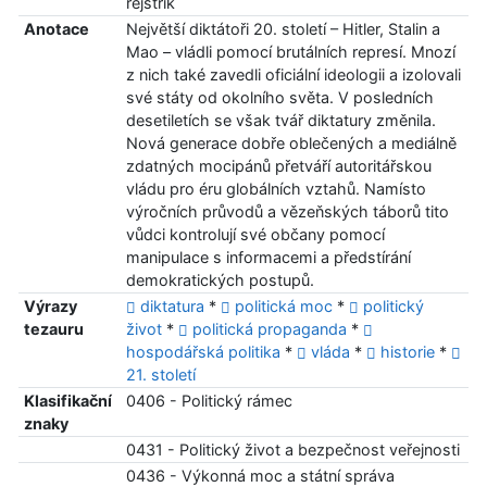
rejstřík
Anotace
Největší diktátoři 20. století – Hitler, Stalin a
Mao – vládli pomocí brutálních represí. Mnozí
z nich také zavedli oficiální ideologii a izolovali
své státy od okolního světa. V posledních
desetiletích se však tvář diktatury změnila.
Nová generace dobře oblečených a mediálně
zdatných mocipánů přetváří autoritářskou
vládu pro éru globálních vztahů. Namísto
výročních průvodů a vězeňských táborů tito
vůdci kontrolují své občany pomocí
manipulace s informacemi a předstírání
demokratických postupů.
Výrazy
diktatura
*
politická moc
*
politický
tezauru
život
*
politická propaganda
*
hospodářská politika
*
vláda
*
historie
*
21. století
Klasifikační
0406 - Politický rámec
znaky
0431 - Politický život a bezpečnost veřejnosti
0436 - Výkonná moc a státní správa