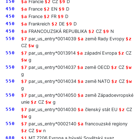
150
Francie
CZ
D
$a
$2
$9
450
France
EN
D
$a
$2
$9
450
France
FR
D
$a
$2
$9
450
Frankreich
DE
D
$a
$2
$9
450
FRANCOUZSKÁ REPUBLIKA
CZ
N
$a
$2
$9
550
par_us_entry*0014039
země Rady Evropy
$7
$a
$z
CZ
g
$w
550
par_us_entry*0013914
západní Evropa
CZ
$7
$a
$z
g
$w
550
par_us_entry*0014037
země OECD
CZ
$7
$a
$z
$w
g
550
par_us_entry*0014034
země NATO
CZ
$7
$a
$z
$w
g
550
par_us_entry*0014050
země Západoevropské
$7
$a
unie
CZ
g
$z
$w
550
par_us_entry*0014030
členský stát EU
CZ
$7
$a
$z
g
$w
550
par_us_entry*0002140
francouzské regiony
$7
$a
CZ
n
$z
$w
680
MT 7206 Evropa a bývalý Sovětský svaz
$i