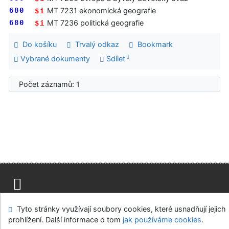
680
MT 7231 ekonomická geografie
$i
680
MT 7236 politická geografie
$i
Do košíku
Trvalý odkaz
Bookmark
Vybrané dokumenty
Sdílet
Počet záznamů: 1
Mapa stránek
Přístupnost
Soukromí
Tyto stránky využívají soubory cookies, které usnadňují jejich
Modul OpenSearch
Napište nám
Nastavení cookies
prohlížení. Další informace o tom
jak používáme cookies
.