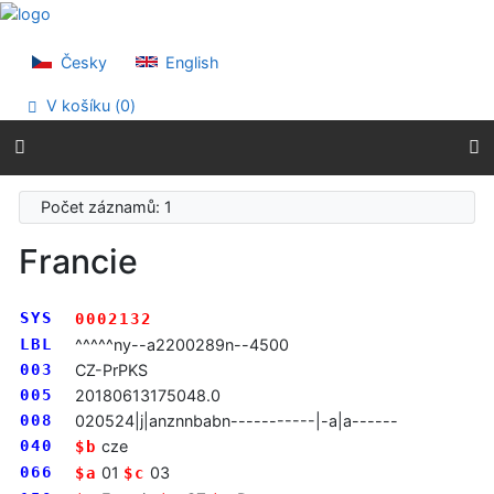
Přejít na obsah
Přejít na menu
Prohlášení o webové přístupnosti
Česky
English
V košíku (
0
)
Počet záznamů: 1
Francie
SYS
0002132
LBL
^^^^^ny--a2200289n--4500
003
CZ-PrPKS
005
20180613175048.0
008
020524|j|anznnbabn-----------|-a|a------
040
cze
$b
066
01
03
$a
$c