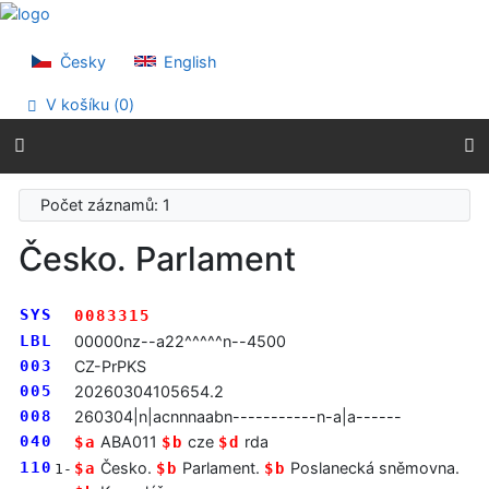
Přejít na obsah
Přejít na menu
Prohlášení o webové přístupnosti
Česky
English
V košíku (
0
)
Počet záznamů: 1
Česko. Parlament
SYS
0083315
LBL
00000nz--a22^^^^^n--4500
003
CZ-PrPKS
005
20260304105654.2
008
260304|n|acnnnaabn-----------n-a|a------
040
ABA011
cze
rda
$a
$b
$d
110
Česko.
Parlament.
Poslanecká sněmovna.
$a
$b
$b
1-