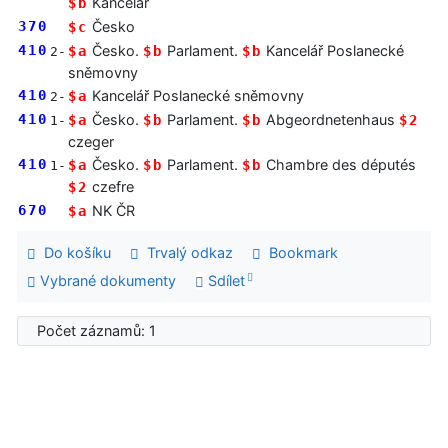
Kancelář
$b
370
Česko
$c
410
Česko.
Parlament.
Kancelář Poslanecké
$a
$b
$b
2-
sněmovny
410
Kancelář Poslanecké sněmovny
$a
2-
410
Česko.
Parlament.
Abgeordnetenhaus
$a
$b
$b
$2
1-
czeger
410
Česko.
Parlament.
Chambre des députés
$a
$b
$b
1-
czefre
$2
670
NK ČR
$a
Do košíku
Trvalý odkaz
Bookmark
Vybrané dokumenty
Sdílet
Počet záznamů: 1